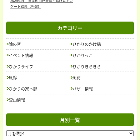
2025年度 事業所自己評価・保護者アン
ケート結果（児発）
カテゴリー
鈴の音
ひかりのかけ橋
イベント情報
ひかりっこ
ひかりライフ
ひかりきらきら
トップ
ニュース＆トピックス
お問い合わせ
風鈴
風花
活動内容
ひかりの家本部
バザー情報
ごあいさつ
授産製品
紹介
の
法人概要
登山情報
求人情報
月別一覧