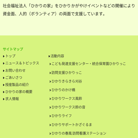
社会福祉法人「ひかりの家」をひかりかがやけイベントなどの開催により
資金面、人的（ボランティア）の両面で支援しています。
サイトマップ
トップ
活動内容
ニュース＆トピックス
こども発達支援センター・統合保育園ひかりっこ
お問い合わせ
訪問支援ひかりっこ
ごあいさつ
ひかりきらきら刈谷
授産製品の紹介
ひかりのかけ橋
ひかりの家の概要
ひかりワークス風鈴
求人情報
ひかりワークス鈴の音
ひかりライフ
ひかりサポートかざぐるま
ひかりの春風 訪問看護ステーション