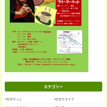
トップ
カテゴリー
ニュース＆トピックス
お問い合わせ
活動内容
ひかりっこ
ひかりライフ
ごあいさつ
授産製品
紹介
の