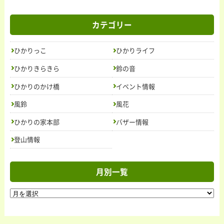
カテゴリー
ひかりっこ
ひかりライフ
ひかりきらきら
鈴の音
ひかりのかけ橋
イベント情報
トップ
風鈴
風花
ニュース＆トピックス
お問い合わせ
ひかりの家本部
バザー情報
活動内容
ごあいさつ
登山情報
授産製品
紹介
の
法人概要
求人情報
月別一覧