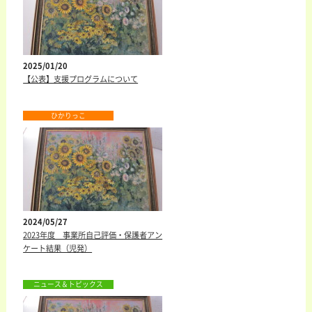
2025/01/20
【公表】支援プログラムについて
ひかりっこ
トップ
ニュース＆トピックス
お問い合わせ
活動内容
ごあいさつ
授産製品
紹介
の
法人概要
求人情報
2024/05/27
2023年度 事業所自己評価・保護者アン
ケート結果（児発）
ニュース＆トピックス