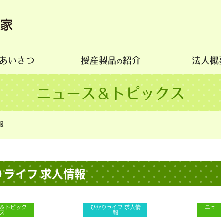
あいさつ
授産製品
紹介
法人概
の
ニュース＆トピックス
報
りライフ 求人情報
＆トピック
ひかりライフ 求人情
ニュー
ス
報