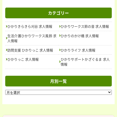
カテゴリー
ひかりきらきら刈谷 求人情報
ひかりワークス鈴の音 求人情報
生活介護ひかりワークス風鈴 求
ひかりのかけ橋 求人情報
人情報
トップ
訪問支援 ひかりっこ 求人情報
ひかりライフ 求人情報
ニュース＆トピックス
お問い合わせ
ひかりっこ 求人情報
ひかりサポートかざぐるま 求人
活動内容
情報
ごあいさつ
授産製品
紹介
の
法人概要
求人情報
月別一覧